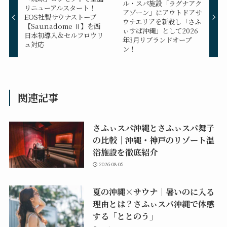
ル・スパ施設「ラグナアク
リニューアルスタート！
アゾーン」にアウトドアサ
EOS社製サウナストーブ
ウナエリアを新設し「さふ
【Saunadome Ⅱ】を西
ぃすぱ沖縄」として2026
日本初導入＆セルフロウリ
年3月リブランドオープ
ュ対応
ン！
関連記事
さふぃスパ沖縄とさふぃスパ舞子
の比較｜沖縄・神戸のリゾート温
浴施設を徹底紹介
2026-08-05
夏の沖縄×サウナ｜暑いのに入る
理由とは？さふぃスパ沖縄で体感
する「ととのう」