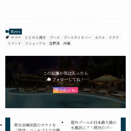
News
サウナ
ととのえ親方
プール
プールサイドバー
ホテル
ラグナ
リゾート
リニューアル
宜野湾
沖縄
この記事が気に入ったら
フォローしてね！
Follow Me
屋外プールが日本最大級の
男女浴場併設のサウナを
水風呂に？！既存のプー
「琉球」コンセプトで全面