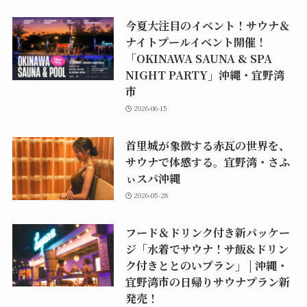
今夏大注目のイベント！サウナ＆
ナイトプールイベント開催！
「OKINAWA SAUNA & SPA
NIGHT PARTY」沖縄・宜野湾
市
2026-06-15
首里城が象徴する赤瓦の世界を、
サウナで体感する。宜野湾・さふ
ぃスパ沖縄
2026-05-28
フード＆ドリンク付き新パッケー
ジ「水着でサウナ！サ飯&ドリン
ク付きととのいプラン」 | 沖縄・
宜野湾市の日帰りサウナプラン新
発売！