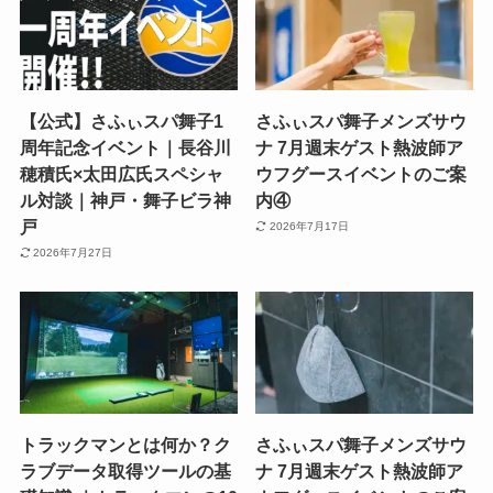
【公式】さふぃスパ舞子1
さふぃスパ舞子メンズサウ
周年記念イベント｜長谷川
ナ 7月週末ゲスト熱波師ア
穂積氏×太田広氏スペシャ
ウフグースイベントのご案
ル対談｜神戸・舞子ビラ神
内④
戸
2026年7月17日
2026年7月27日
トラックマンとは何か？ク
さふぃスパ舞子メンズサウ
ラブデータ取得ツールの基
ナ 7月週末ゲスト熱波師ア