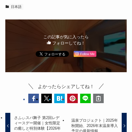
日本語
この記事が気に入ったら
フォローしてね！
Follow Me
よかったらシェアしてね！
さふぃスパ舞子 第2回レデ
温泉プロジェクト｜2025年
ィースデー開催｜女性限定
秋開始、2026年末温泉導入
の癒しと特別体験【2026年
予定の最新情報