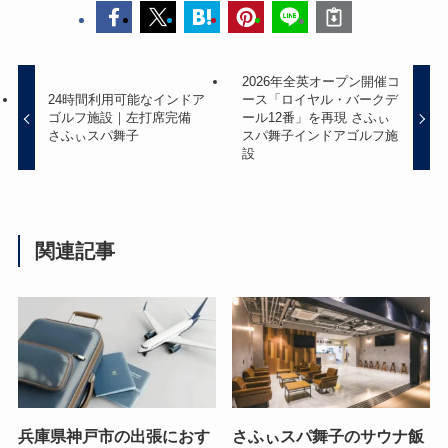
2026年全英オープン開催コ
24時間利用可能なインドア
ース「ロイヤル・バークデ
ゴルフ施設｜左打席完備
ール12番」を再現 さふぃ
さふぃスパ舞子
スパ舞子インドアゴルフ施
設
関連記事
兵庫県神戸市の出張におす
さふぃスパ舞子のサウナ飯