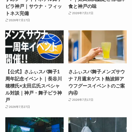
ビラ神戸｜サウナ・フィッ
食と神戸の味
トネス完備
2026年7月17日
2026年7月17日
【公式】さふぃスパ舞子1
さふぃスパ舞子メンズサウ
周年記念イベント｜長谷川
ナ 7月週末ゲスト熱波師ア
穂積氏×太田広氏スペシャ
ウフグースイベントのご案
ル対談｜神戸・舞子ビラ神
内④
戸
2026年7月17日
2026年7月27日