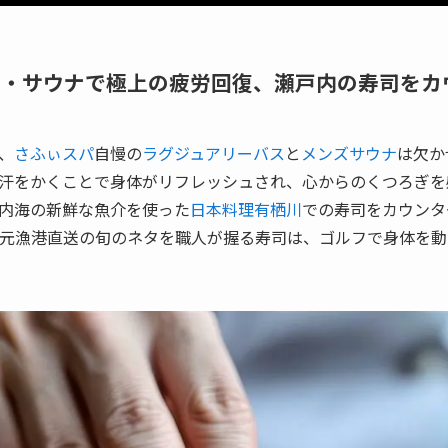
バス・サウナで極上の疲労回復、瀬戸内の寿司を
、
さふぃスパ
自慢の
ラグジュアリーバス
と
メンズサウナ
は欠か
汗をかくことで身体がリフレッシュされ、心からのくつろぎを
内海の新鮮な魚介を使った
日本料理有栖川
での寿司をカウンタ
地元漁港直送の旬のネタを職人が握る寿司は、ゴルフで身体を